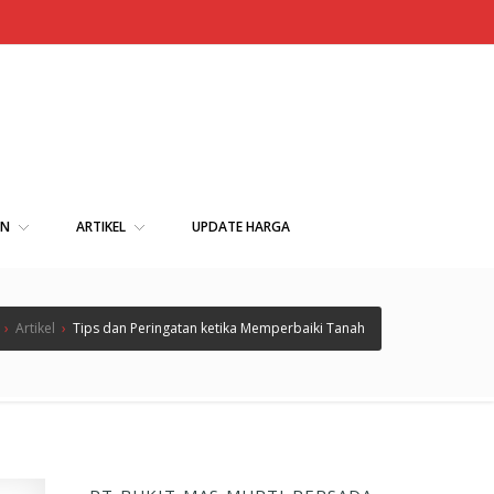
AN
ARTIKEL
UPDATE HARGA
›
Artikel
›
Tips dan Peringatan ketika Memperbaiki Tanah