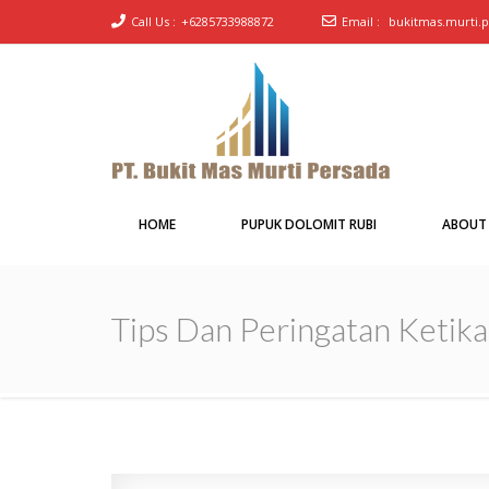
Call Us :
+6285733988872
Email :
bukitmas.murti.
PT Bukit Mas Murti
Pabrik Pupuk Dolomit merk Rubi
Persada
HOME
PUPUK DOLOMIT RUBI
ABOUT
Tips Dan Peringatan Ketik