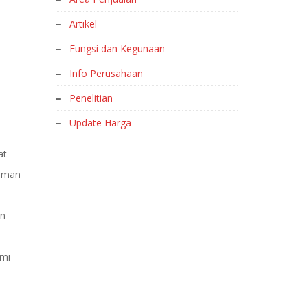
Artikel
Fungsi dan Kegunaan
Info Perusahaan
Penelitian
Update Harga
at
naman
an
ami