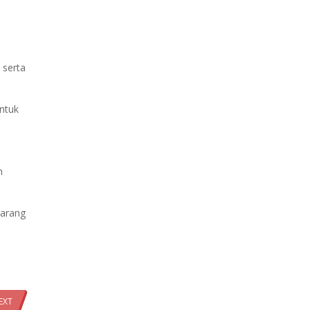
 serta
untuk
n
sarang
EXT