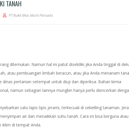
KI TANAH
PT Bukit Mas Murti Persada
ng ditemukan. Namun hal ini patut diselidiki jika Anda tinggal di dek
pah, atau pembuangan limbah beracun, atau jika Anda menanam ta
e dinas pertanian setempat untuk diuji dan diperiksa. Bahan kimia
ional, namun sebagian lainnya mungkin hanya perlu diencerkan deng
barkan satu lapis tipis jerami, terkecuali di sekeliling tanaman. Jer
enyimpan air dan menaikkan suhu tanah. Cara ini bisa berguna atau
 iklim di tempat Anda.