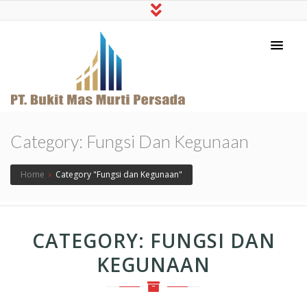
PT Bukit Mas Murti
Pabrik Pupuk Dolomit merk Rubi
Persada
Category:
Fungsi Dan Kegunaan
Home
›
Category "Fungsi dan Kegunaan"
CATEGORY:
FUNGSI DAN
KEGUNAAN