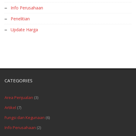
Info Perusahaan
Penelitian
Update Harga
CATEGORIES
Area Penjualan
(3)
Artikel
(7)
Fungsi dan Kegunaan
(6)
Info Perusahaan
(2)