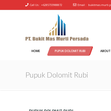
Call Us :
+6285733988872
Email :
bukitmas.murti.
PT Bukit Mas Murti
Pabrik Pupuk Dolomit merk Rubi
Persada
HOME
PUPUK DOLOMIT RUBI
ABOUT
Pupuk Dolomit Rubi