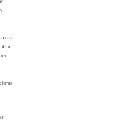
ar
n
an cara
patkan
ium
 kimia
ar