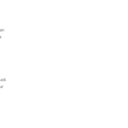
ian
a
adi.
ur