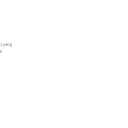
) yang
a