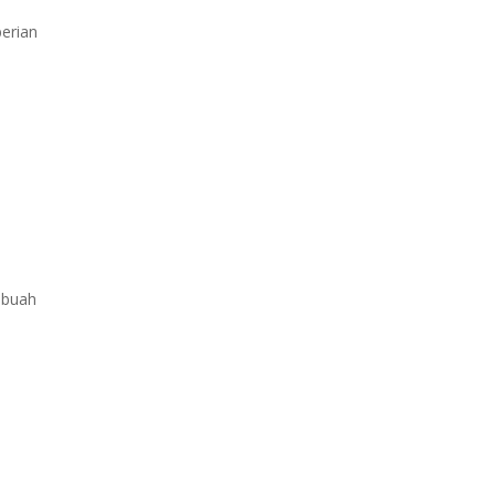
erian
ebuah