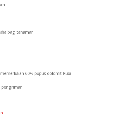
gam
sedia bagi tanaman
a memerlukan 60% pupuk dolomit Rubi
a pengiriman
an