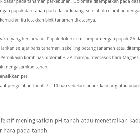
uk dasar pada tanaman perkebunan, Dolomite ditempatkan pada das
gan pupuk dan tanah pada dasar lubang, setelah itu ditimbun denga
 kemudian itu letakkan bibit tanaman di atasnya.
 waktu yang bersamaan. Pupuk dolomite dicampur dengan pupuk ZA d
arikan sejajar baris tanaman, sekeliling batang tanaman atau ditem
man. Pemakaian kombinasi dolomit + ZA mampu memasok hara Magnes
dak mengasamkan tanah.
menaikkan pH
aat pengolahan tanah 7 – 10 hari sebelum pupuk kandang atau pupuk
fektif meningkatkan pH tanah atau menetralkan kad
 hara pada tanah