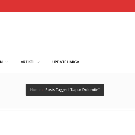
AN
ARTIKEL
UPDATE HARGA
Home
›
Posts Tagged "Kapur Dolomite"