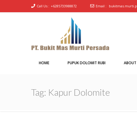
Call Us :
+6285733988872
Email :
bukitmas.murti.
PT Bukit Mas Murti
Pabrik Pupuk Dolomit merk Rubi
Persada
HOME
PUPUK DOLOMIT RUBI
ABOUT
Tag:
Kapur Dolomite