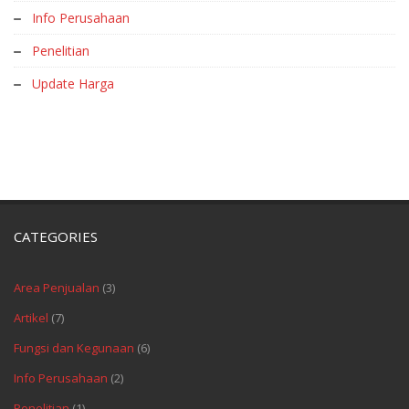
Info Perusahaan
Penelitian
Update Harga
CATEGORIES
Area Penjualan
(3)
Artikel
(7)
Fungsi dan Kegunaan
(6)
Info Perusahaan
(2)
Penelitian
(1)