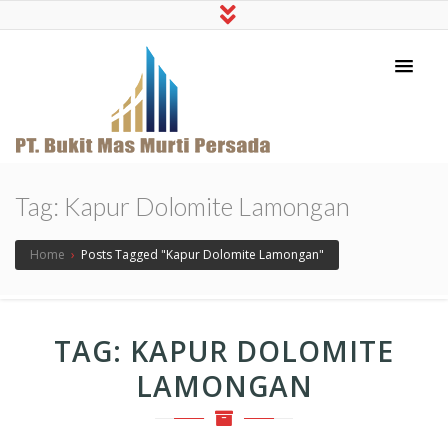
PT Bukit Mas Murti
Pabrik Pupuk Dolomit merk Rubi
Persada
Tag:
Kapur Dolomite Lamongan
Home
›
Posts Tagged "Kapur Dolomite Lamongan"
TAG:
KAPUR DOLOMITE
LAMONGAN