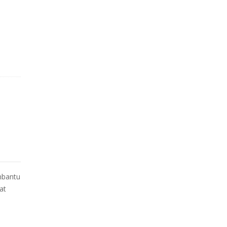
mbantu
at