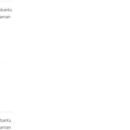
mbantu
asaman
bantu
asaman