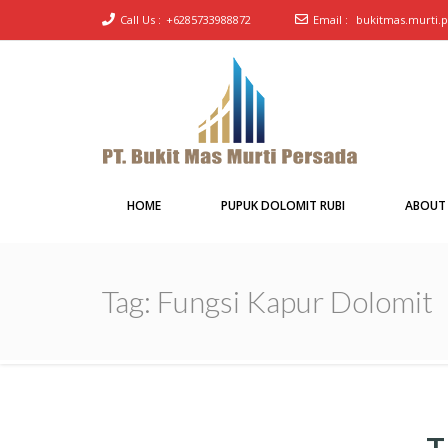
Call Us :
+6285733988872
Email :
bukitmas.murti.
PT Bukit Mas Murti
Pabrik Pupuk Dolomit merk Rubi
Persada
HOME
PUPUK DOLOMIT RUBI
ABOUT
Tag:
Fungsi Kapur Dolomit