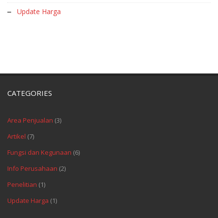
Update Harga
CATEGORIES
Area Penjualan
(3)
Artikel
(7)
Fungsi dan Kegunaan
(6)
Info Perusahaan
(2)
Penelitian
(1)
Update Harga
(1)