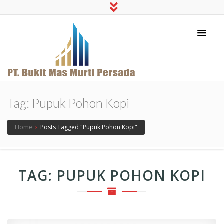
PT Bukit Mas Murti
Pabrik Pupuk Dolomit merk Rubi
Persada
Tag:
Pupuk Pohon Kopi
Home
›
Posts Tagged "Pupuk Pohon Kopi"
TAG:
PUPUK POHON KOPI